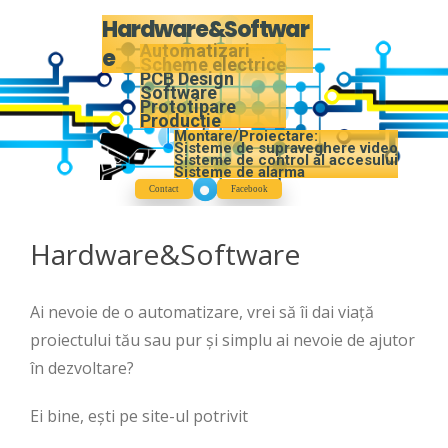
Hardware&Softwar
Automatizari
e
Scheme electrice
PCB Design
Software
Prototipare
Producție
Montare/Proiectare:
Sisteme de supraveghere video
Sisteme de control al accesului
Sisteme de alarma
Contact
Facebook
Hardware&Software
Ai nevoie de o automatizare, vrei să îi dai viață
proiectului tău sau pur și simplu ai nevoie de ajutor
în dezvoltare?
Ei bine, ești pe site-ul potrivit