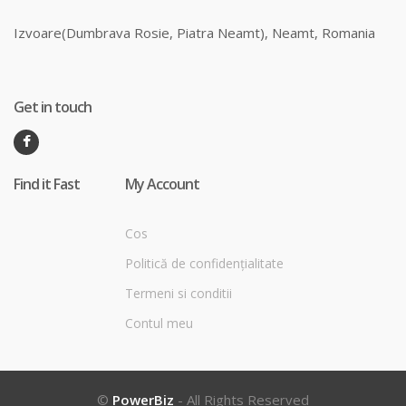
Izvoare(Dumbrava Rosie, Piatra Neamt), Neamt, Romania
Get in touch
Find it Fast
My Account
Cos
Politică de confidențialitate
Termeni si conditii
Contul meu
©
PowerBiz
- All Rights Reserved