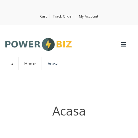
Cart
Track Order
My Account
Home
Acasa
Acasa