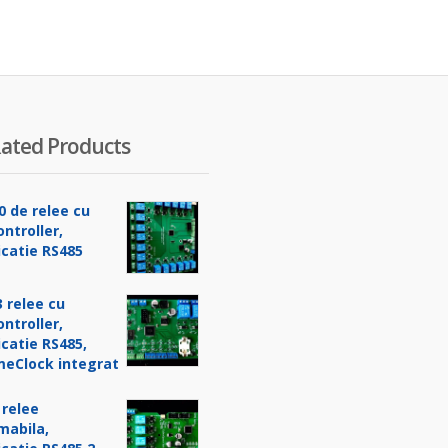
ated Products
0 de relee cu
ntroller,
catie RS485
 relee cu
ntroller,
catie RS485,
meClock integrat
 relee
mabila,