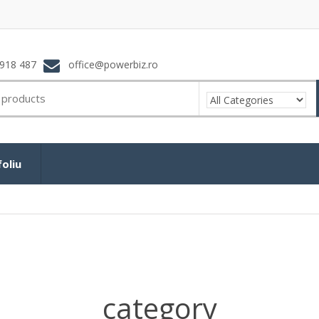
918 487
office@powerbiz.ro
oliu
category