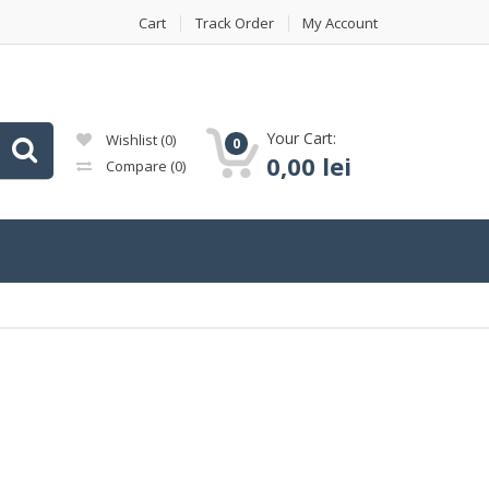
Cart
Track Order
My Account
Your Cart:
Wishlist
(0)
0
0,00
lei
Compare
(0)