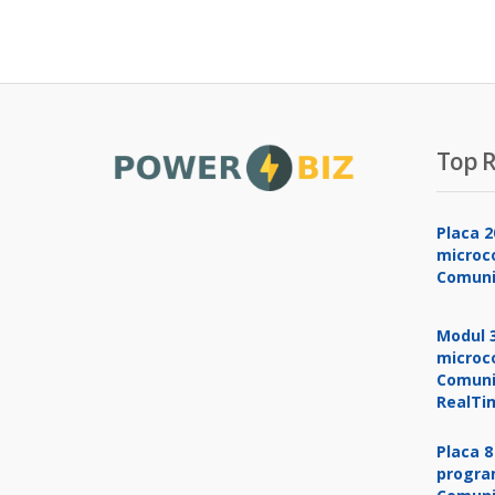
Top R
Placa 2
microco
Comuni
Modul 3
microco
Comuni
RealTi
Placa 8
progra