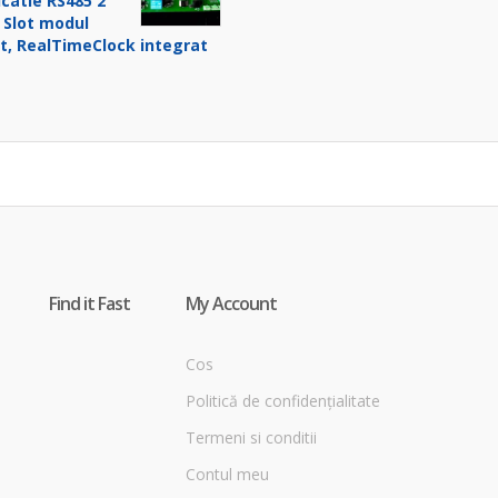
catie RS485 2
 Slot modul
t, RealTimeClock integrat
Find it Fast
My Account
Cos
Politică de confidențialitate
Termeni si conditii
Contul meu