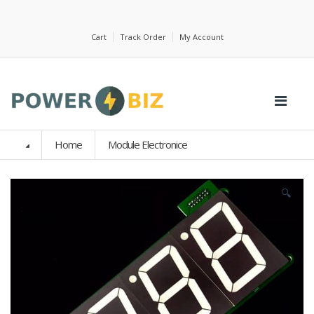
Cart
Track Order
My Account
Home
Module Electronice
🔍