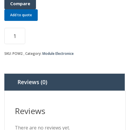
Compare
Add to quote
Modul
display
BCD
7
SKU:
POW2
Category:
Module Electronice
segmente
quantity
Reviews (0)
Reviews
There are no reviews yet.