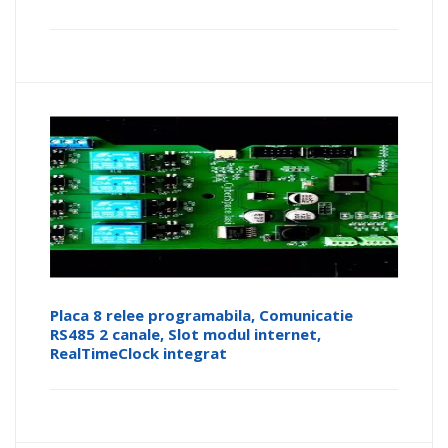
Placa 8 relee programabila, Comunicatie
RS485 2 canale, Slot modul internet,
RealTimeClock integrat