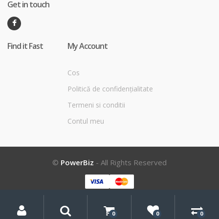
Get in touch
Find it Fast
My Account
Cos
Politică de confidențialitate
Termeni si conditii
Contul meu
©
PowerBiz
- All Rights Reserved
My
Search
Search
for:
Account
0
0
0