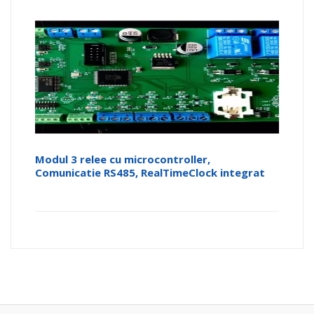
Modul 3 relee cu microcontroller,
Comunicatie RS485, RealTimeClock integrat